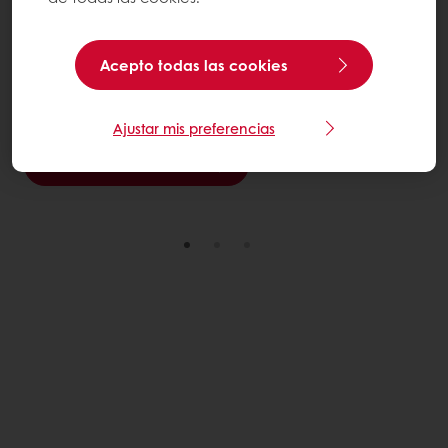
Descubre los nuevos Topfil 20% de fruta y Frutfil con 10%
Acepto todas las cookies
de fruta, diseñados para ofrecer sabor auténtico,
excelente textura y desempeño superior en cada
aplicación.
Ajustar mis preferencias
Más información