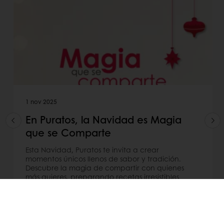
1 nov 2025
En Puratos, la Navidad es Magia
que se Comparte
Esta Navidad, Puratos te invita a crear
momentos únicos llenos de sabor y tradición.
Descubre la magia de compartir con quienes
más quieres, preparando recetas irresistibles
que transforman cada celebración en una
experiencia inolvidable.