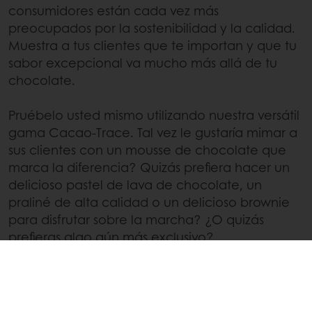
consumidores están cada vez más
preocupados por la sostenibilidad y la calidad.
Muestra a tus clientes que te importan y que tu
sabor excepcional va mucho más allá de tu
chocolate.
Pruébelo usted mismo utilizando nuestra versátil
gama Cacao-Trace. Tal vez le gustaría mimar a
sus clientes con un mousse de chocolate que
marca la diferencia? Quizás prefiera hacer un
delicioso pastel de lava de chocolate, un
praliné de alta calidad o un delicioso brownie
para disfrutar sobre la marcha? ¿O quizás
prefieras algo aún más exclusivo?
Póngase en contacto con su
representante local de Puratos.