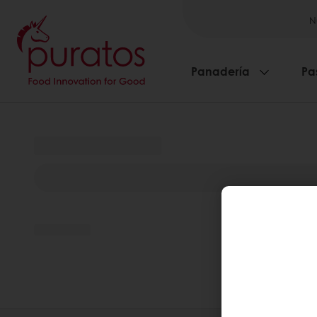
N
Panadería
Pa