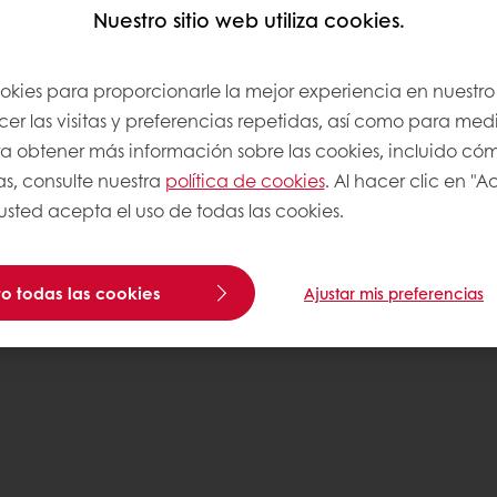
Nuestro sitio web utiliza cookies.
Puratos
ookies para proporcionarle la mejor experiencia en nuestro 
os
r las visitas y preferencias repetidas, así como para medi
nocimientos
Para obtener más información sobre las cookies, incluido có
as, consulte nuestra
política de cookies
. Al hacer clic en "
 usted acepta el uso de todas las cookies.
com
o todas las cookies
Ajustar mis preferencias
Politicas