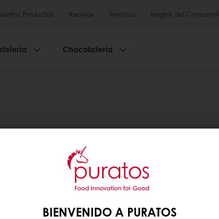
uestros Productos
Recetas
Servicios
Insights del Consumid
stelería
Chocolatería
BIENVENIDO A PURATOS