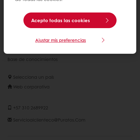
Servicios
Insights del Consumidor
Acepto todas las cookies
Acerca de Puratos
Ajustar mis preferencias
NOTICIAS
Contáctanos
Base de conocimientos
Selecciona un país
Web corporativa
+57 310 2689922
Servicioalclienteco@puratos.com