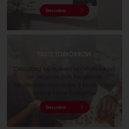
Descubra
TASTE TOMORROW
Descubra las nuevas oportunidades
de negocio con las últimas
tendencias mundiales y locales que
ofrece Taste Tomorrow
Descubra