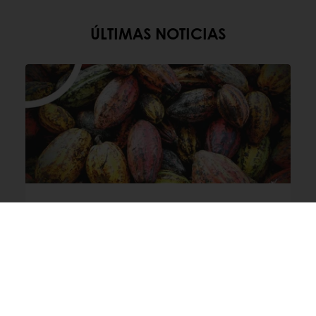
ÚLTIMAS NOTICIAS
Compartiendo el éxito a través de
Cacao-Trace: cómo nuestro
Chocolate Bonus genera impacto
real
Descubre cómo el programa Cacao-Trace
de Puratos produce mejor chocolate