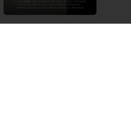
Únete al Club de Maestros de la Masa
Madre
¡INSCRIBIRTE AL CLUB ES FÁCIL Y
DIRECTO!
Si eres Cliente Puratos
Si ya eres cliente activo de Puratos y cuentas
con la visita de un asesor comercial, ¡estás a
un paso de formar parte del Club de Masa
Madre! Solo debes contactarlo y él te
inscribirá directamente, entregándote toda