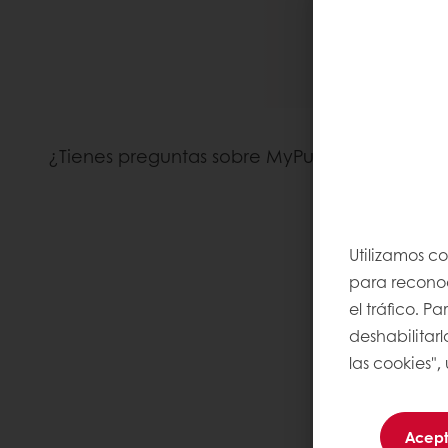
¿Tienes preguntas sobre MyPuratos? Consult
Utilizamos c
para reconoce
el tráfico. 
deshabilitarl
las cookies",
Acept