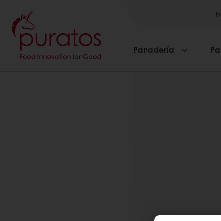
N
Panadería
Pa