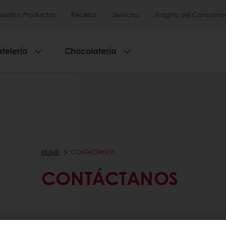
uestros Productos
Recetas
Servicios
Insights del Consumid
stelería
Chocolatería
HOME
CONTÁCTANOS
CONTÁCTANOS