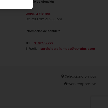
Horario de atención
Lunes a viernes
De 7:00 am a 5:00 pm
Información de contacto
TEL
3102689922
E-MAIL
servicioalclienteco@puratos.com
Selecciona un país
Web corporativa