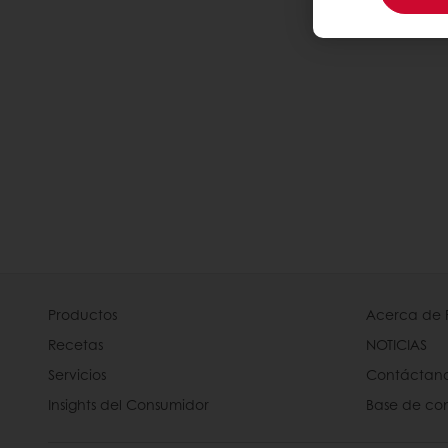
Productos
Acerca de 
Recetas
NOTICIAS
Servicios
Contáctan
Insights del Consumidor
Base de co