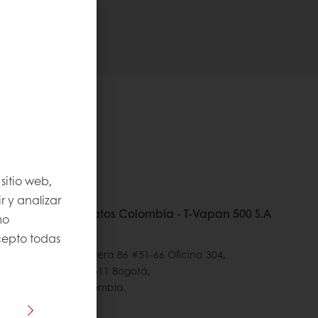
sitio web,
r y analizar
Puratos Colombia - T-Vapan 500 S.A
mo
Acepto todas
Carrera 86 #51-66 Oficina 304,
111611 Bogotá,
Colombia.