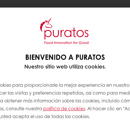
ento de cacao
Guinea
BIENVENIDO A PURATOS
e abastecimiento de
Nuestro sitio web utiliza cookies.
d’Ivoire y Filipinas,
ea.
ookies para proporcionarle la mejor experiencia en nuestro 
standarizar el proceso
r las visitas y preferencias repetidas, así como para medi
oximadamente 60
Para obtener más información sobre las cookies, incluido có
ra garantizar que
as, consulte nuestra
política de cookies
. Al hacer clic en "
-Trace. Al controlar el
 usted acepta el uso de todas las cookies.
 aumentar
cacao. El resultado es