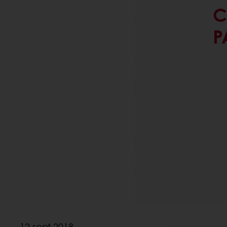
C
P
12 sept 2018