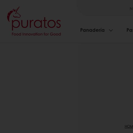
N
Panadería
Pa
HOM