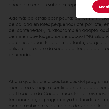
chocolate con un sabor excepcional.
Acept
Además de establecer pautas de fermentación
de calidad en lotes pequeños (lote por lote, e
del contenedor), Puratos también adaptó los s
permiten que los granos de cacao PNG alcanc
auténtico sabor. Esto es importante, porque l
utiliza un proceso de secado al fuego que pr
ahumado.
Ahora que los principios básicos del programa 
monitorea y mejora continuamente de acuerd
certificación de Cacao-Trace. En los seis mes
funcionando, el programa ya ha tenido un imp
medio ambiente y los medios de vida de las c