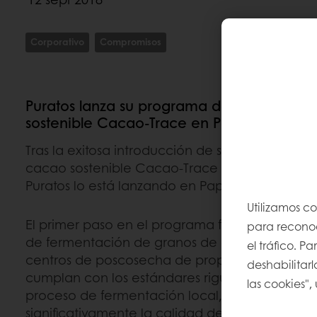
Corporativo
Compromisos
Puratos lanza su programa de abastecimi
sostenible Cacao-Trace en Papua Nueva 
Tras la exitosa introducción de su programa d
cacao sostenible Cacao-Trace en Vietnam, Côte 
Puratos lo está lanzando en Papua Nueva Guin
Utilizamos c
El primer paso en el programa fue adaptar y e
para reconoce
de fermentación de granos de cacao en apr
el tráfico. 
centros de poscosecha de propiedad local pa
deshabilitarl
cumplan con los estándares rigurosos de Cacao
las cookies",
proceso de fermentación local, Puratos pudo
significativamente la calidad de los granos de 