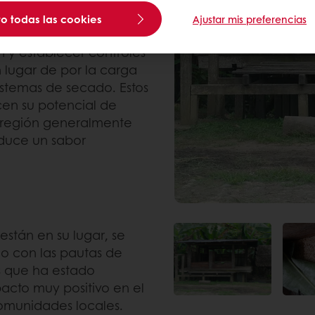
o todas las cookies
Ajustar mis preferencias
 y establecer controles
n lugar de por la carga
istemas de secado. Estos
en su potencial de
a región generalmente
oduce un sabor
están en su lugar, se
o con las pautas de
es que ha estado
acto muy positivo en el
omunidades locales.