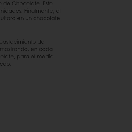
o de Chocolate. Esto
nidades. Finalmente, el
sultará en un chocolate
abastecimiento de
emostrando, en cada
colate, para el medio
acao.