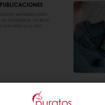
 PUBLICACIONES
xclusivos pensados para
en la industria. ¡Todo lo
 nivel está a un clic!