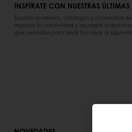
INSPÍRATE CON NUESTRAS ÚLTIMAS
Explora recetarios, catálogos y contenidos e
impulsar tu creatividad y ayudarte a destacar 
que necesitas para llevar tus ideas al siguiente
NOVEDADES