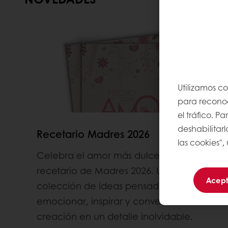
Utilizamos c
para reconoce
el tráfico. 
deshabilitarl
Recetario Madres 2026
las cookies",
Celebra el amor más dulce con nuestro
recetario de Madres 2026. Una
Acept
colección de ideas pensadas para
emocionar, inspirar y convertir cada
creación en un detalle inolvidable.