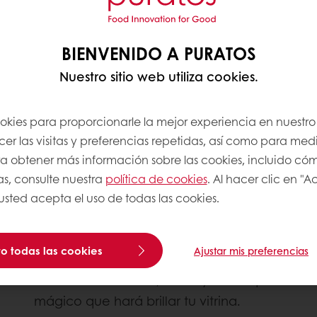
BIENVENIDO A PURATOS
Nuestro sitio web utiliza cookies.
ookies para proporcionarle la mejor experiencia en nuestro 
r las visitas y preferencias repetidas, así como para medi
Para obtener más información sobre las cookies, incluido có
as, consulte nuestra
política de cookies
. Al hacer clic en "
Recetario Navidad 2025
 usted acepta el uso de todas las cookies.
Descarga nuestro recetario especial de
Navidad y descubre preparaciones
o todas las cookies
Ajustar mis preferencias
irresistibles con Tegral Panettone que
combinan tradición, sabor y ese toque
mágico que hará brillar tu vitrina.