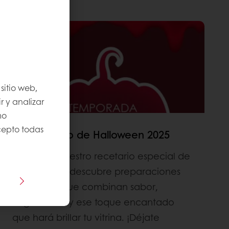
sitio web,
r y analizar
mo
Acepto todas
🎃 Recetario de Halloween 2025
Descarga nuestro recetario especial de
Halloween y descubre preparaciones
irresistibles que combinan sabor,
originalidad y ese toque encantado
que hará brillar tu vitrina. ¡Déjate