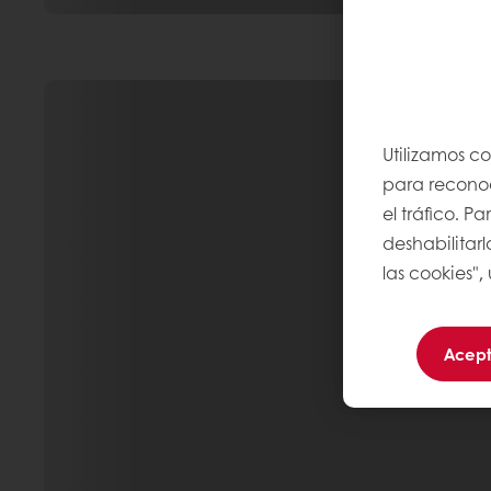
Utilizamos c
para reconoce
el tráfico. 
deshabilitarl
las cookies",
Acept