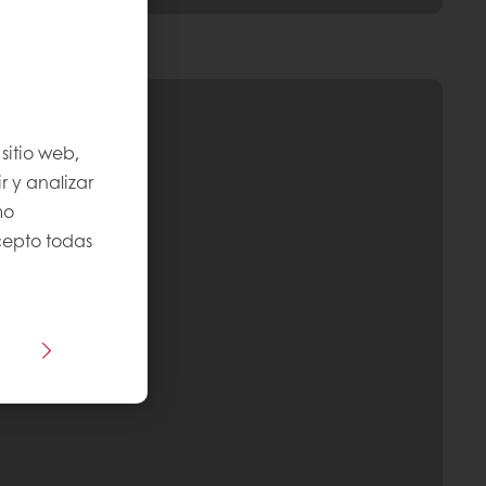
sitio web,
r y analizar
mo
Acepto todas