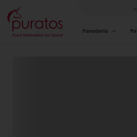
N
Panadería
Pa