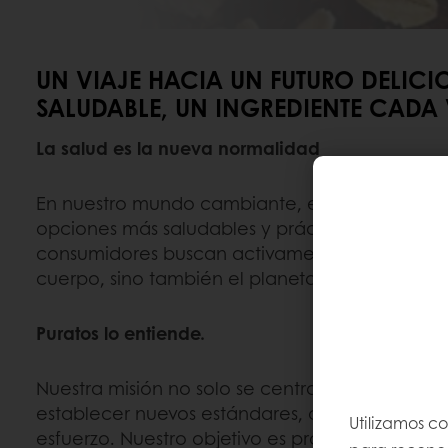
UN VIAJE HACIA UN FUTURO DELIC
SALUDABLE, UN INGREDIENTE CADA 
La salud es la nueva normalidad
En nuestro mundo cambiante, existe un crecien
opciones más saludables y prácticas alimentari
consumidores buscan activamente alimentos qu
cuerpo, sino también el planeta.
Puratos lo entiende.
Nuestra misión no solo se centra en los ingredi
establecer nuevos estándares, donde la salud y
Utilizamos c
esfuerzo. Nuestro objetivo es proporcionar los