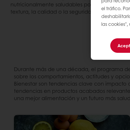
para reconoce
nutricionalmente saludables posibles, sin comp
el tráfico. 
textura, la calidad o la seguridad.
deshabilitarl
las cookies",
Acept
Durante más de una década, el programa de i
sobre los comportamientos, actitudes y opcio
Bienestar son tendencias clave con impacto a l
tendencias en productos acabados relevantes
una mejor alimentación y un futuro más salu