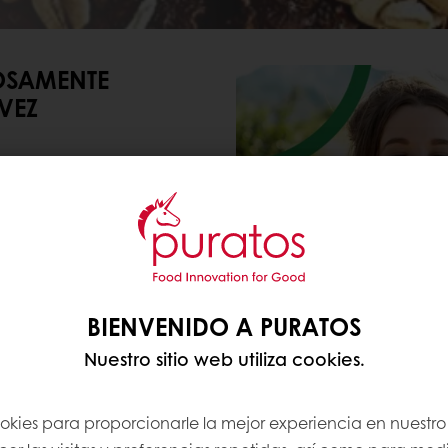
IOSAMENTE
VEZ
te apetito por
as sostenibles. Más
e nutran no solo el
BIENVENIDO A PURATOS
Nuestro sitio web utiliza cookies.
entes, sino también en
 el sabor se unen sin
ookies para proporcionarle la mejor experiencia en nuestro 
 productos más