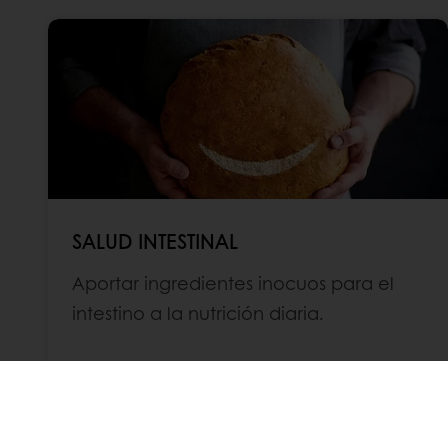
SALUD INTESTINAL
Aportar ingredientes inocuos para el
intestino a la nutrición diaria.
Leer más