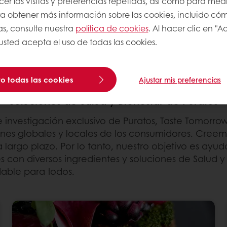
r las visitas y preferencias repetidas, así como para medi
rometer el sabor, la
Para obtener más información sobre las cookies, incluido có
as, consulte nuestra
política de cookies
. Al hacer clic en "
 usted acepta el uso de todas las cookies.
o todas las cookies
Ajustar mis preferencias
Soluciones de Salud y Bienestar de Puratos
nvestigación exclusivo de Puratos, Taste Tomorro
nes globales y locales de los consumidores. Creemo
argo plazo. Por lo tanto, nuestro objetivo es ayudar
 con diversos ingredientes y soluciones de Salud 
dable para todos.