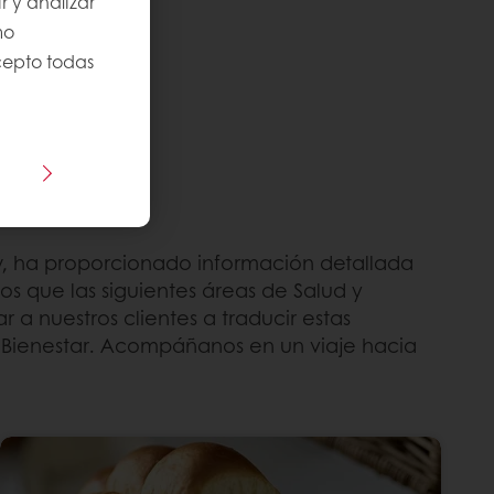
r y analizar
mo
Acepto todas
w, ha proporcionado información detallada
s que las siguientes áreas de Salud y
 a nuestros clientes a traducir estas
y Bienestar. Acompáñanos en un viaje hacia