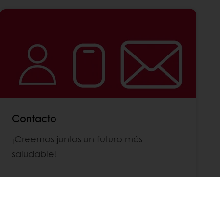
Contacto
¡Creemos juntos un futuro más
saludable!
Contacto