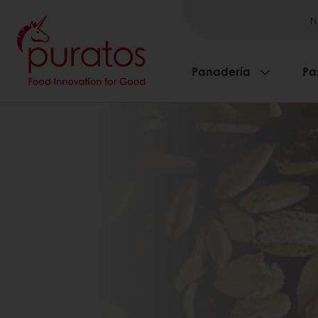
N
Panadería
Pa