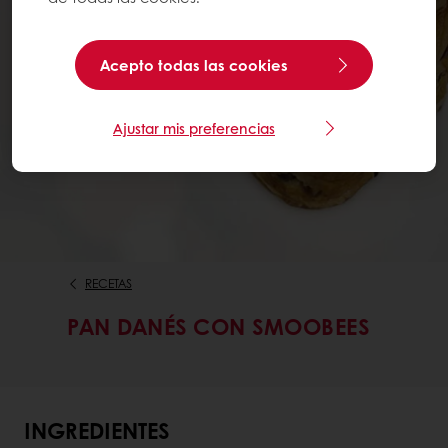
Acepto todas las cookies
Ajustar mis preferencias
RECETAS
PAN DANÉS CON SMOOBEES
INGREDIENTES