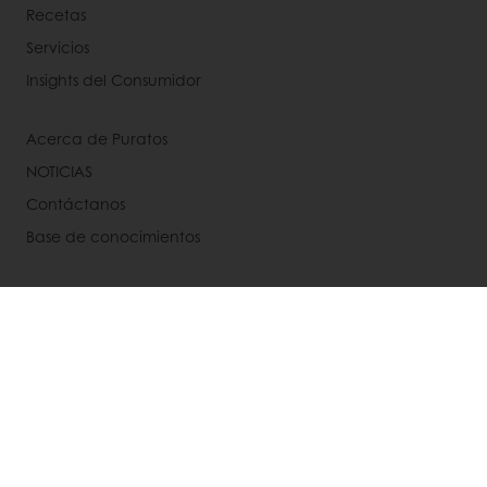
Recetas
Servicios
Insights del Consumidor
Acerca de Puratos
NOTICIAS
Contáctanos
Base de conocimientos
Selecciona un país
Web corporativa
+57 310 2689922
Servicioalclienteco@puratos.com