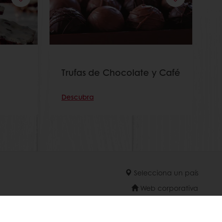
Trufas de Chocolate y Café
Descubra
Selecciona un país
Web corporativa