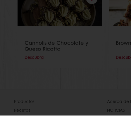
Cannolis de Chocolate y
Brown
Queso Ricotta
Descubra
Descub
Productos
Acerca de 
Recetas
NOTICIAS
Servicios
Contáctan
Insights del Consumidor
Base de co