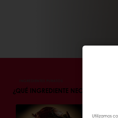
INGREDIENTES PURATOS
¿QUÉ INGREDIENTE NECESITA?
Utilizamos c