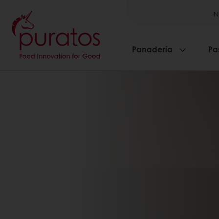
N
Panadería
Pa