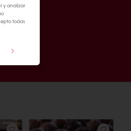
r y analizar
mo
Acepto todas
eo