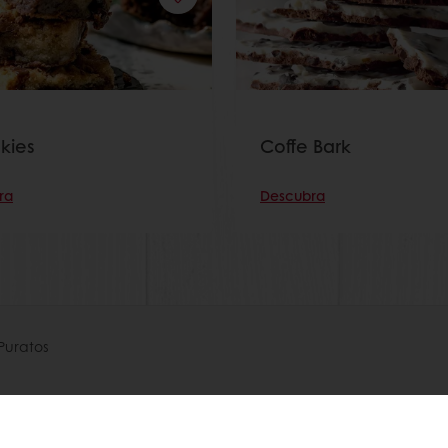
kies
Coffe Bark
ra
Descubra
Puratos
os
nocimientos