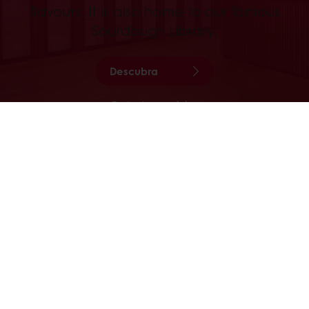
flavours. It is also home to our famous
Sourdough Library.
Descubra
Todos los servicios
BIBLIOTECA DE MASAS MADRE
Ubicado en el centro de Sankt-Vith,
Bélgica, la Biblioteca de Masas Madre
reúne una colección única de masas de
todo el mundo, cada una con sus
características propias.