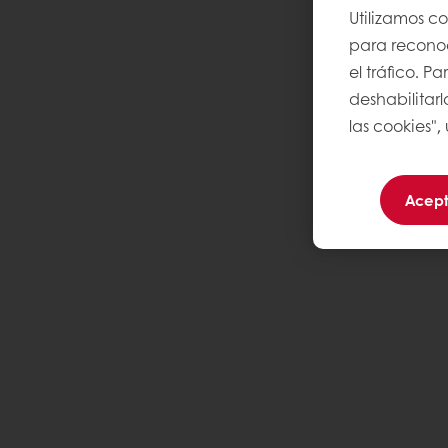
Utilizamos c
para reconoce
el tráfico. 
deshabilitarl
las cookies",
Acept