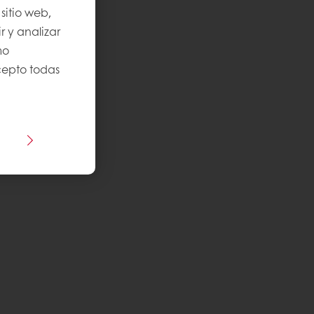
sitio web,
r y analizar
mo
Acepto todas