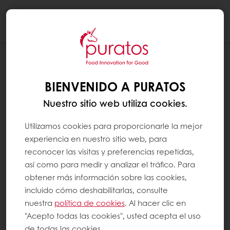
Togg
navi
¿QUÉ SON LAS VITAMINAS?
BIENVENIDO A PURATOS
Las vitaminas son sustancias orgánicas que
Nuestro sitio web utiliza cookies.
no tienen valor energético y que son
esenciales para el cuerpo, ya que no
Utilizamos cookies para proporcionarle la mejor
experiencia en nuestro sitio web, para
pueden crearlas por sí mismas. Por lo tanto,
reconocer las visitas y preferencias repetidas,
las vitaminas deben ser suministradas por la
así como para medir y analizar el tráfico. Para
dieta. Hay dos categorías de vitaminas:
obtener más información sobre las cookies,
vitaminas solubles en agua (grupos B y C) y
incluido cómo deshabilitarlas, consulte
vitaminas solubles en grasa (A, D, E, K). Hay
nuestra
política de cookies
. Al hacer clic en
"Acepto todas las cookies", usted acepta el uso
13 vitaminas en total.
de todas las cookies.