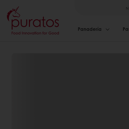
N
Panadería
Pa