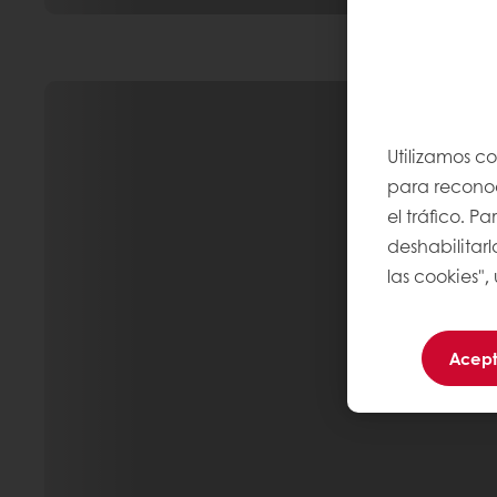
Utilizamos c
para reconoce
el tráfico. 
deshabilitarl
las cookies",
Acept