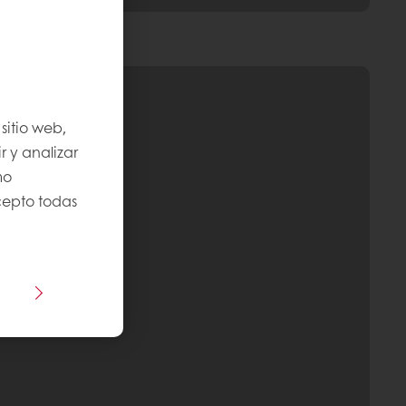
sitio web,
r y analizar
mo
Acepto todas