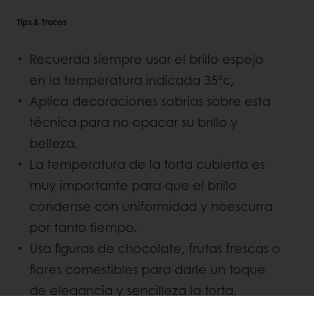
Tips & Trucos
Recuerda siempre usar el brillo espejo
en la temperatura indicada 35°c,
Aplica decoraciones sobrias sobre esta
técnica para no opacar su brillo y
belleza.
La temperatura de la torta cubierta es
muy importante para que el brillo
condense con uniformidad y noescurra
por tanto tiempo.
Usa figuras de chocolate, frutas frescas o
flores comestibles para darle un toque
de elegancia y sencilleza la torta.