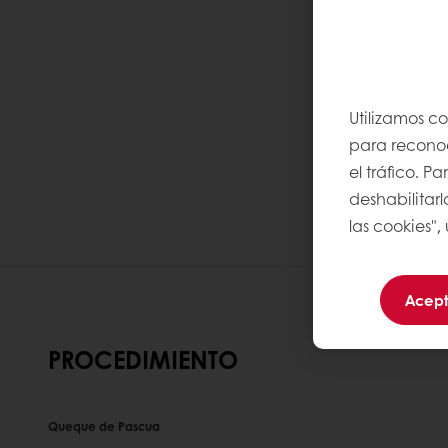
Utilizamos c
para reconoce
el tráfico. 
deshabilitarl
las cookies",
Acept
PROCEDIMIENTO
Queque de Pascua