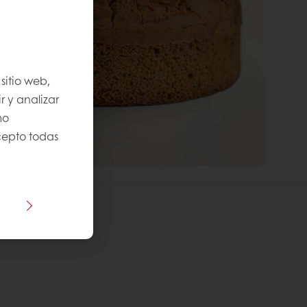
sitio web,
r y analizar
mo
Acepto todas