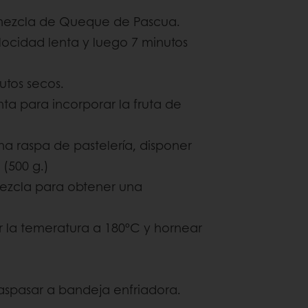
emezcla de Queque de Pascua.
locidad lenta y luego 7 minutos
utos secos.
ta para incorporar la fruta de
 raspa de pastelería, disponer
(500 g.)
mezcla para obtener una
ar la temeratura a 180ºC y hornear
aspasar a bandeja enfriadora.