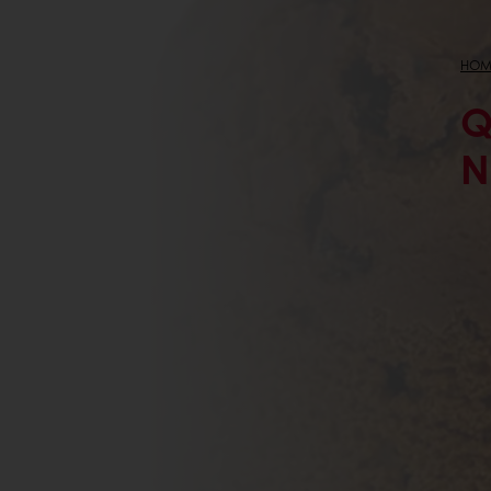
HOM
Q
N