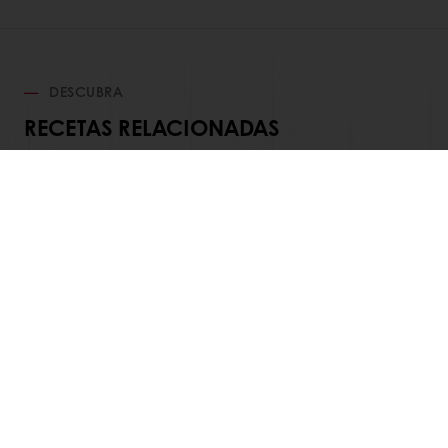
DESCUBRA
RECETAS RELACIONADAS
Ver todas las recetas
Productos
Recetas
Servicios
Insights del Consumidor
Acerca de Puratos