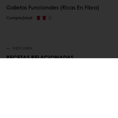
Galletas Funcionales (Ricas En Fibra)
Complejidad
:
DESCUBRA
RECETAS RELACIONADAS
Ver todas las recetas
Productos
Recetas
Servicios