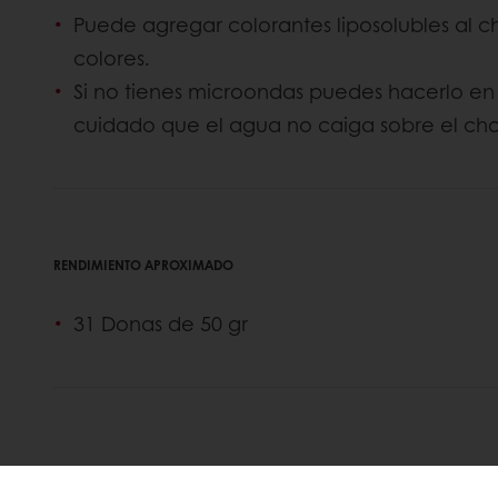
Puede agregar colorantes liposolubles al c
colores.
Si no tienes microondas puedes hacerlo e
cuidado que el agua no caiga sobre el cho
RENDIMIENTO APROXIMADO
31 Donas de 50 gr