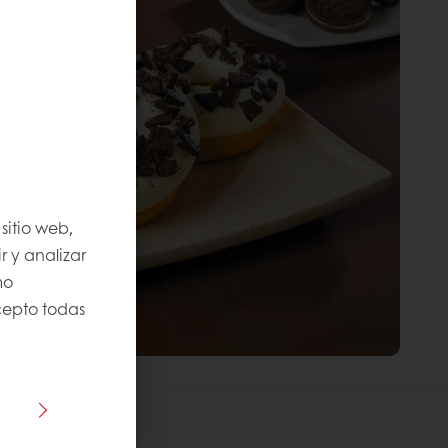
sitio web,
r y analizar
mo
Acepto todas