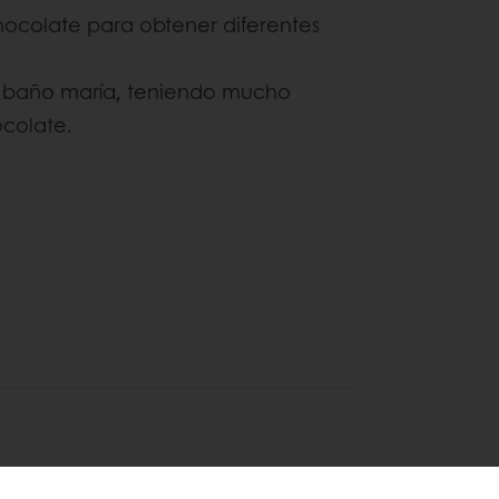
hocolate para obtener diferentes
n baño maría, teniendo mucho
colate.