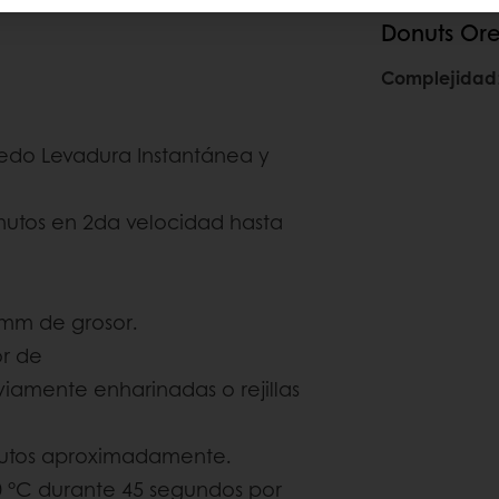
Donuts Or
Complejidad
edo Levadura Instantánea y
nutos en 2da velocidad hasta
 mm de grosor.
or de
viamente enharinadas o rejillas
inutos aproximadamente.
90 °C durante 45 segundos por