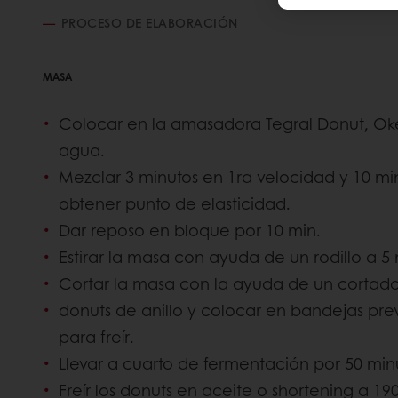
PROCESO DE ELABORACIÓN
MASA
Colocar en la amasadora Tegral Donut, Ok
agua.
Mezclar 3 minutos en 1ra velocidad y 10 mi
obtener punto de elasticidad.
Dar reposo en bloque por 10 min.
Estirar la masa con ayuda de un rodillo a 5
Cortar la masa con la ayuda de un cortad
donuts de anillo y colocar en bandejas pre
para freír.
Llevar a cuarto de fermentación por 50 m
Freír los donuts en aceite o shortening a 1