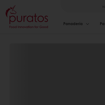
N
Panadería
Pa