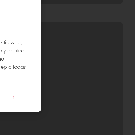
sitio web,
r y analizar
mo
Acepto todas