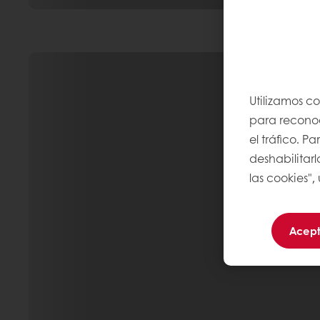
Utilizamos c
para reconoce
el tráfico. 
deshabilitarl
las cookies",
Acept