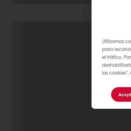
Utilizamos c
para reconoce
el tráfico. 
deshabilitarl
las cookies",
Acept