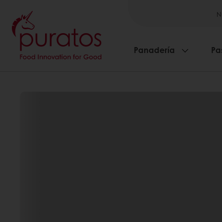
N
Panadería
Pa