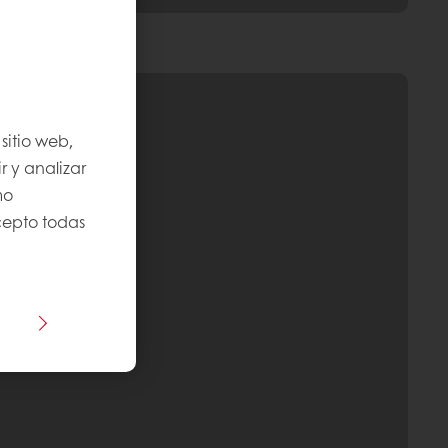
sitio web,
r y analizar
mo
Acepto todas