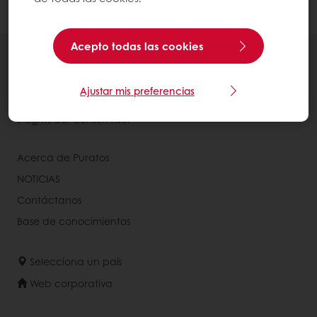
desplegable.
Acepto todas las cookies
Productos
Recetas
Ajustar mis preferencias
Servicios
Insights del Consumidor
Acerca de Puratos
NOTICIAS
Contáctanos
Base de conocimientos
Selecciona un país
Web corporativa