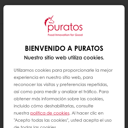
Togg
navi
MOSTRAR MÁS LÍNEAS POR PÁGINA EN
LA SECCIÓN "MIS PRODUCTOS
BIENVENIDO A PURATOS
HABITUALES"
Nuestro sitio web utiliza cookies.
Puede mostrar 12, 24 o 36 productos por
página en la sección "Mis productos
Utilizamos cookies para proporcionarle la mejor
habituales".
experiencia en nuestro sitio web, para
reconocer las visitas y preferencias repetidas,
así como para medir y analizar el tráfico. Para
En una computadora Elija su opción en el
obtener más información sobre las cookies,
menú desplegable.
incluido cómo deshabilitarlas, consulte
nuestra
política de cookies
. Al hacer clic en
En una tableta o móvil Haga clic en el botón
"Acepto todas las cookies", usted acepta el uso
"Buscar" y luego elija su opción en el menú
de todas las cookies.