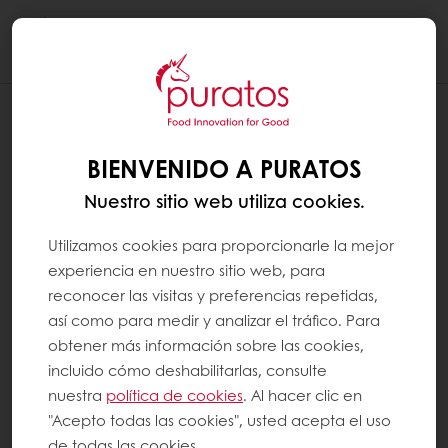
Togg
navi
¿EXISTE UNA APLICACIÓN
MYPURATOS? ¿PUEDO ACCEDER A
BIENVENIDO A PURATOS
MYPURATOS DESDE MI MÓVIL?
Nuestro sitio web utiliza cookies.
Aún no hemos desarrollado una aplicación
MyPuratos.
Utilizamos cookies para proporcionarle la mejor
experiencia en nuestro sitio web, para
reconocer las visitas y preferencias repetidas,
La buena noticia es que MyPuratos se puede
así como para medir y analizar el tráfico. Para
acceder desde cualquier dispositivo:
obtener más información sobre las cookies,
computadora, tableta o móvil. Se adapta al
incluido cómo deshabilitarlas, consulte
tamaño de su pantalla. Si navega desde su
nuestra
política de cookies
. Al hacer clic en
móvil, recuerde usar el menú central para
"Acepto todas las cookies", usted acepta el uso
navegar por las diferentes secciones.
de todas las cookies.