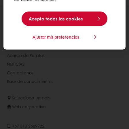
Productos
Acepto todas las cookies
Recetas
Servicios
Ajustar mis preferencias
Insights del Consumidor
Acerca de Puratos
NOTICIAS
Contáctanos
Base de conocimientos
Selecciona un país
Web corporativa
+57 310 2689922