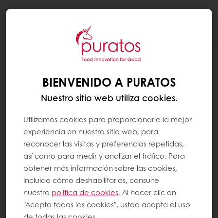
Togg
navi
CAMBIAR MI FECHA DE ENTREGA
BIENVENIDO A PURATOS
Se me ofrecen varias fechas de entrega
cuando finalizo mi pedido. ¿Puedo elegir una
Nuestro sitio web utiliza cookies.
fecha diferente a mi fecha de entrega
habitual?
Utilizamos cookies para proporcionarle la mejor
experiencia en nuestro sitio web, para
Su día de entrega habitual permanece sin
reconocer las visitas y preferencias repetidas,
cambios, incluso si se le ofrecen varias fechas
así como para medir y analizar el tráfico. Para
en MyPuratos.
obtener más información sobre las cookies,
incluido cómo deshabilitarlas, consulte
nuestra
política de cookies
. Al hacer clic en
Si tiene alguna pregunta sobre su fecha de
"Acepto todas las cookies", usted acepta el uso
entrega, no dude en contactar a su
de todas las cookies.