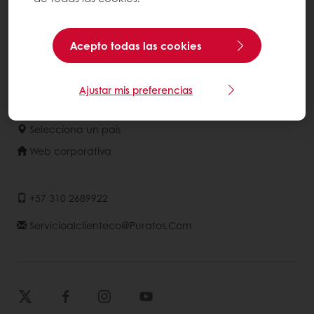
Acerca de Puratos
Acepto todas las cookies
NOTICIAS
Contáctanos
Base de conocimientos
Ajustar mis preferencias
Selecciona un país
Web corporativa
+57 310 2689922
Servicioalclienteco@puratos.com