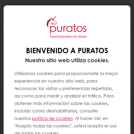
Togg
navi
¿PUEDO CAMBIAR O CANCELAR MI
PEDIDO DESPUÉS DE HABERLO
BIENVENIDO A PURATOS
REALIZADO?
Nuestro sitio web utiliza cookies.
Para cambiar o cancelar su pedido, por
favor
contáctenos
por correo electrónico o
Utilizamos cookies para proporcionarle la mejor
teléfono.
experiencia en nuestro sitio web, para
reconocer las visitas y preferencias repetidas,
así como para medir y analizar el tráfico. Para
Productos
obtener más información sobre las cookies,
incluido cómo deshabilitarlas, consulte
Recetas
nuestra
política de cookies
. Al hacer clic en
Servicios
"Acepto todas las cookies", usted acepta el uso
Insights del Consumidor
de todas las cookies.