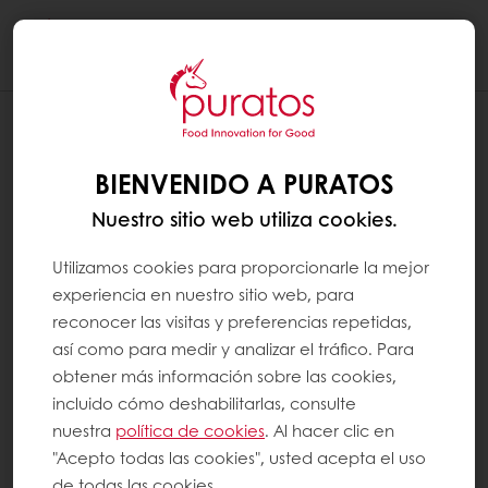
Togg
navi
AGREGAR UN ACCESO DIRECTO DE
MYPURATOS A LA PANTALLA DE INICIO
BIENVENIDO A PURATOS
DE SU MÓVIL ANDROID
Nuestro sitio web utiliza cookies.
En Android
Utilizamos cookies para proporcionarle la mejor
experiencia en nuestro sitio web, para
Abra MyPuratos con su navegador, luego
reconocer las visitas y preferencias repetidas,
haga clic en los tres pequeños puntos en la
así como para medir y analizar el tráfico. Para
parte superior derecha;
obtener más información sobre las cookies,
incluido cómo deshabilitarlas, consulte
Elija la opción "Agregar a la pantalla de
nuestra
política de cookies
. Al hacer clic en
inicio"
"Acepto todas las cookies", usted acepta el uso
de todas las cookies.