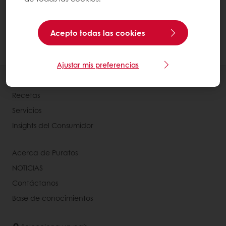
Haga clic en "Agregar" El acceso directo se
agregará a su pantalla de inicio. Haga clic
en él para acceder directamente a su
Acepto todas las cookies
cuenta MyPuratos.
Ajustar mis preferencias
Productos
Recetas
Servicios
Insights del Consumidor
Acerca de Puratos
NOTICIAS
Contáctanos
Base de conocimientos