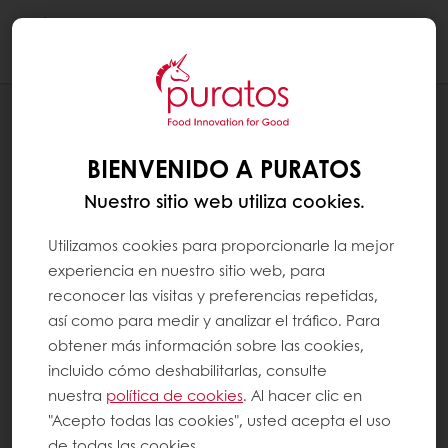
Togg
navi
Productos
Recetas
BIENVENIDO A PURATOS
Servicios
Nuestro sitio web utiliza cookies.
Insights del Consumidor
Utilizamos cookies para proporcionarle la mejor
Acerca de Puratos
experiencia en nuestro sitio web, para
NOTICIAS
reconocer las visitas y preferencias repetidas,
Contáctanos
así como para medir y analizar el tráfico. Para
obtener más información sobre las cookies,
Base de conocimientos
incluido cómo deshabilitarlas, consulte
nuestra
política de cookies
. Al hacer clic en
Selecciona un país
"Acepto todas las cookies", usted acepta el uso
Web corporativa
de todas las cookies.