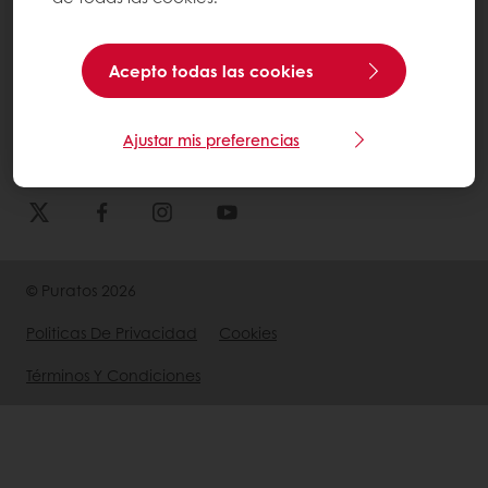
+57 310 2689922
Acepto todas las cookies
Servicioalclienteco@puratos.com
Ajustar mis preferencias
© Puratos 2026
Politicas De Privacidad
Cookies
Términos Y Condiciones