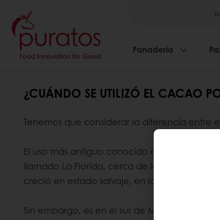
N
Panadería
Pa
¿CUÁNDO SE UTILIZÓ EL CACAO P
Tenemos que considerar la diferencia entre e
El uso más antiguo conocido del cacao por pa
llamado La Florida, cerca de la pequeña ciu
creció en estado salvaje, en la región noroe
Sin embargo, es en el sur de México, en la 