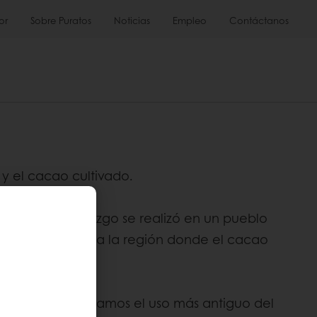
or
Sobre Puratos
Noticias
Empleo
Contáctanos
 y el cacao cultivado.
rás. Este hallazgo se realizó en un pueblo
encuentra junto a la región donde el cacao
a, donde encontramos el uso más antiguo del