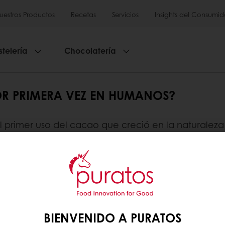
uestros Productos
Recetas
Servicios
Insights del Consumid
stelería
Chocolatería
OR PRIMERA VEZ EN HUMANOS?
l primer uso del cacao que creció en la naturaleza
rte de los seres humanos se remonta a 5500 años at
dad de Palanda, en el sur de Ecuador. Ecuador se 
ste del Amazonas.
región de Soconusco donde vivían los indios Mokay
BIENVENIDO A PURATOS