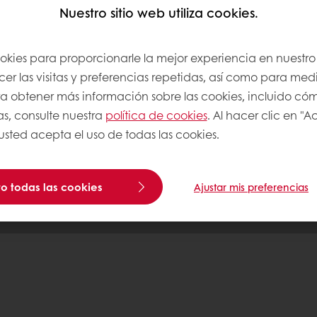
 contenía cacao que datan del año 2000 a. C. se e
Nuestro sitio web utiliza cookies.
Puratos
ookies para proporcionarle la mejor experiencia en nuestro 
r las visitas y preferencias repetidas, así como para medi
os
Para obtener más información sobre las cookies, incluido có
nocimientos
as, consulte nuestra
política de cookies
. Al hacer clic en "
 usted acepta el uso de todas las cookies.
com
o todas las cookies
Ajustar mis preferencias
Politicas