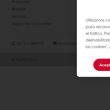
Productos
Acerca de 
Recetas
NOTICIAS
Servicios
Contáctan
Utilizamos c
Insights del Consumidor
Base de co
para reconoce
el tráfico. 
deshabilitarl
+57 310 2689922
Servicioalclienteco@puratos.
las cookies",
© Puratos 2026
Acept