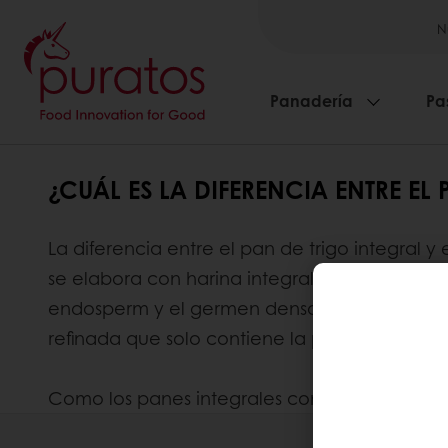
N
Panadería
Pa
¿CUÁL ES LA DIFERENCIA ENTRE EL
La diferencia entre el pan de trigo integral y
se elabora con harina integral, que se tritura p
endosperm y el germen denso en nutrientes) 
refinada que solo contiene la parte de endo
Como los panes integrales contienen todas las