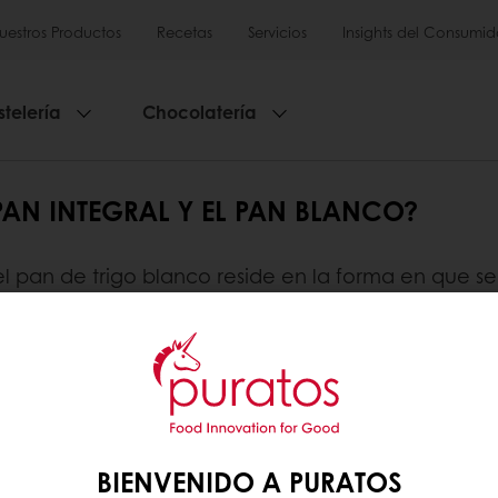
uestros Productos
Recetas
Servicios
Insights del Consumid
stelería
Chocolatería
 PAN INTEGRAL Y EL PAN BLANCO?
 el pan de trigo blanco reside en la forma en que se
ara incluir las tres partes diferentes de los granos de
en proporciones adecuadas. Por el contrario, el p
sperm.
 partes nutritivas de un grano, son mucho más nutr
BIENVENIDO A PURATOS