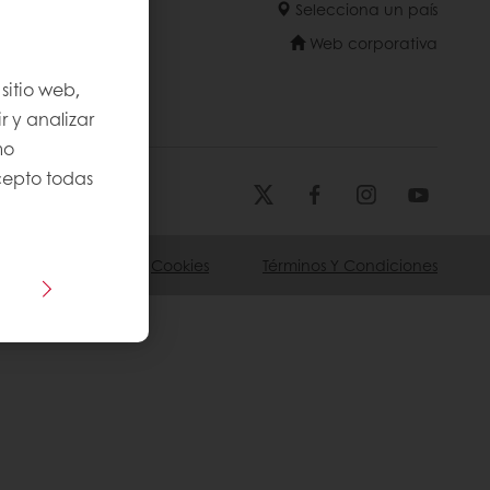
Selecciona un país
Web corporativa
sitio web,
r y analizar
mo
Acepto todas
 De Privacidad
Cookies
Términos Y Condiciones