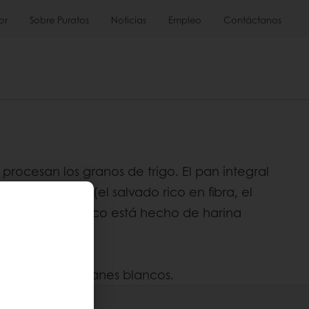
or
Sobre Puratos
Noticias
Empleo
Contáctanos
 procesan los granos de trigo. El pan integral
 trigo integral (el salvado rico en fibra, el
an de trigo blanco está hecho de harina
itivos que los panes blancos.