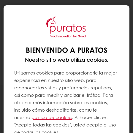
Togg
navi
¿QUÉ ES MÁS SALUDABLE? ¿ESPELTA O
TRIGO?
BIENVENIDO A PURATOS
Nuestro sitio web utiliza cookies.
A menudo se dice que la espelta es más
saludable que el trigo. Sin embargo, no hay
Utilizamos cookies para proporcionarle la mejor
base científica para validar esta afirmación.
experiencia en nuestro sitio web, para
reconocer las visitas y preferencias repetidas,
Productos
así como para medir y analizar el tráfico. Para
obtener más información sobre las cookies,
Recetas
incluido cómo deshabilitarlas, consulte
Servicios
nuestra
política de cookies
. Al hacer clic en
Insights del Consumidor
"Acepto todas las cookies", usted acepta el uso
de todas las cookies.