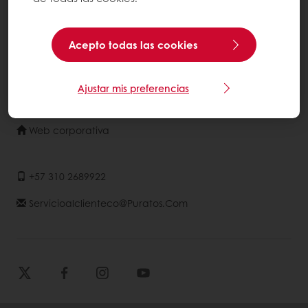
Acerca de Puratos
NOTICIAS
Acepto todas las cookies
Contáctanos
Base de conocimientos
Ajustar mis preferencias
Selecciona un país
Web corporativa
+57 310 2689922
Servicioalclienteco@puratos.com