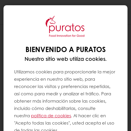
Togg
navi
LOS FACTORES QUE INFLUYEN EN LA
CALIDAD DEL GRANO DE CACAO
BIENVENIDO A PURATOS
El factor principal es, por supuesto, la
Nuestro sitio web utiliza cookies.
variedad de frijoles.
Utilizamos cookies para proporcionarle la mejor
Hasta hace unos años, solo había 3
experiencia en nuestro sitio web, para
variedades de cacao:
reconocer las visitas y preferencias repetidas,
así como para medir y analizar el tráfico. Para
obtener más información sobre las cookies,
incluido cómo deshabilitarlas, consulte
nuestra
política de cookies
. Al hacer clic en
el criollo, que da un sabor delicado al
"Acepto todas las cookies", usted acepta el uso
chocolate si está bien fermentado. Sin
de todas las cookies.