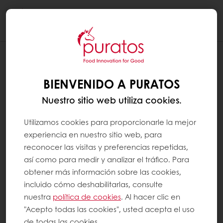
Togg
navi
¿CUÁLES SON LAS RAYAS GRISES QUE
PUEDEN APARECER EN EL CHOCOLATE?
BIENVENIDO A PURATOS
Nuestro sitio web utiliza cookies.
Las vetas grises que a veces aparecen en el
chocolate están causadas por dos factores
Utilizamos cookies para proporcionarle la mejor
diferentes:
experiencia en nuestro sitio web, para
reconocer las visitas y preferencias repetidas,
de grasa y de azúcar.
así como para medir y analizar el tráfico. Para
obtener más información sobre las cookies,
La floración de grasa se produce cuando la
incluido cómo deshabilitarlas, consulte
manteca de cacao, que es una grasa
nuestra
política de cookies
. Al hacer clic en
polimórfica (lo que significa que puede
"Acepto todas las cookies", usted acepta el uso
de todas las cookies.