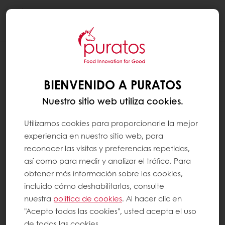
Togg
navi
¿QUÉ SON LOS MINERALES?
BIENVENIDO A PURATOS
Los minerales son sustancias inorgánicas que
Nuestro sitio web utiliza cookies.
no tienen valor energético y que el cuerpo
necesita para funcionar correctamente.
Utilizamos cookies para proporcionarle la mejor
experiencia en nuestro sitio web, para
Algunos son necesarios en grandes
reconocer las visitas y preferencias repetidas,
cantidades, como uno o más gramos al día
así como para medir y analizar el tráfico. Para
(p. ej., calcio). Otros se requieren en
obtener más información sobre las cookies,
cantidades menores, es decir, uno o más
incluido cómo deshabilitarlas, consulte
microgramos o miligramos al día (por
nuestra
política de cookies
. Al hacer clic en
"Acepto todas las cookies", usted acepta el uso
ejemplo, hierro); estos son los llamados
de todas las cookies.