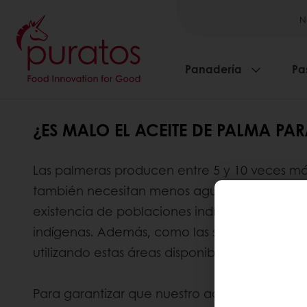
N
Panadería
Pa
¿ES MALO EL ACEITE DE PALMA PA
Las palmeras producen entre 5 y 10 veces más
también necesitan menos agua y menos pestic
existencia de poblaciones indígenas, ya que 
indígenas. Además, como las superficies fore
utilizando estas áreas disponibles.
Para garantizar que nuestro aceite de palma