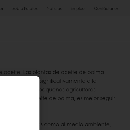
or
Sobre Puratos
Noticias
Empleo
Contáctanos
e aceite. Las plantas de aceite de palma
ma contribuye significativamente a la
s producida por pequeños agricultores
roducción de aceite de palma, es mejor seguir
cto a las personas como al medio ambiente,