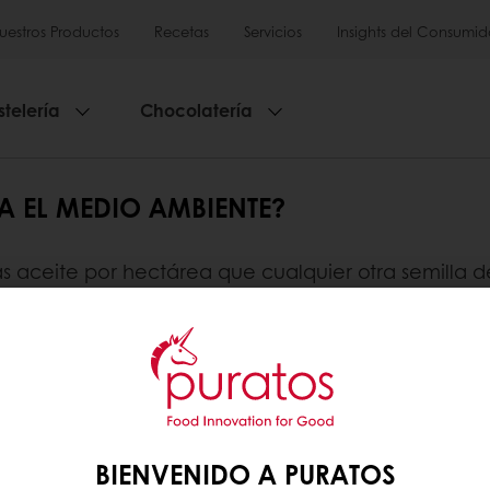
uestros Productos
Recetas
Servicios
Insights del Consumid
stelería
Chocolatería
RA EL MEDIO AMBIENTE?
 aceite por hectárea que cualquier otra semilla d
idas para crecer. La producción de aceite de pal
una proporción significativa de aceite de palma e
stales y otras áreas ya se han convertido para la p
 se produzca de forma sostenible, tanto con respe
BIENVENIDO A PURATOS