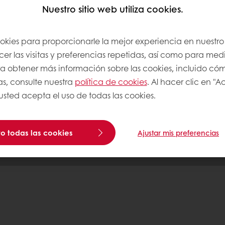
Nuestro sitio web utiliza cookies.
Puratos
ookies para proporcionarle la mejor experiencia en nuestro 
r las visitas y preferencias repetidas, así como para medi
os
Para obtener más información sobre las cookies, incluido có
nocimientos
as, consulte nuestra
política de cookies
. Al hacer clic en "
 usted acepta el uso de todas las cookies.
com
o todas las cookies
Ajustar mis preferencias
Politicas