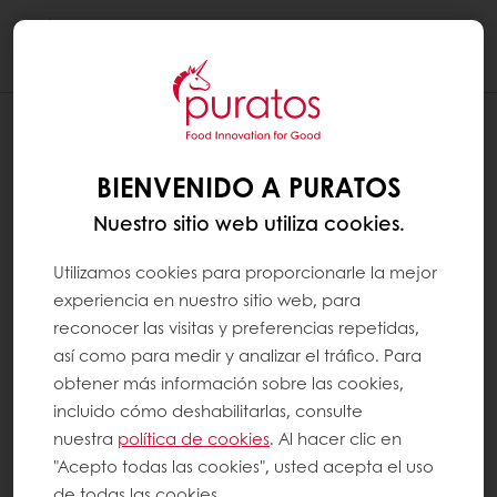
Togg
navi
¿ES EL ACEITE DE PALMA UN
INGREDIENTE DEL CHOCOLATE O SE
BIENVENIDO A PURATOS
USA PARA HACER CHOCOLATE?
Nuestro sitio web utiliza cookies.
El aceite de palmiste y el aceite de palma y
sus derivados, conocidos como fracciones,
Utilizamos cookies para proporcionarle la mejor
(sólidos para compuestos, líquido para
experiencia en nuestro sitio web, para
rellenos) se pueden utilizar en el chocolate
reconocer las visitas y preferencias repetidas,
compuesto, así como en rellenos a base de
así como para medir y analizar el tráfico. Para
cacao y frutos secos. Se utilizan por varios
obtener más información sobre las cookies,
motivos:
incluido cómo deshabilitarlas, consulte
nuestra
política de cookies
. Al hacer clic en
"Acepto todas las cookies", usted acepta el uso
Proporcionan un sabor neutro y tienen
de todas las cookies.