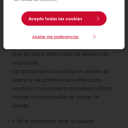
buenas propiedades de fusión
Las fracciones sólidas a temperatura
Acepto todas las cookies
ambiente proporcionan la textura
adecuada para el chocolate
compuesto, mientras que las fracciones
Ajustar mis preferencias
blandas son semisólidas a líquidas, lo
que las hace útiles para los rellenos de
chocolate
Las grasas duras basadas en aceite de
palma y de palmiste son útiles para
producir chocolates para países cálidos,
donde la mantequilla de cacao se
derrite
En el chocolate real, se puede