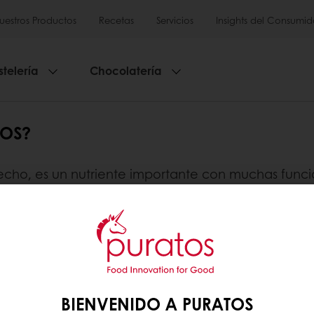
uestros Productos
Recetas
Servicios
Insights del Consumid
stelería
Chocolatería
ROS?
hecho, es un nutriente importante con muchas funcio
 vitaminas liposolubles A, D, E y K). Lo malo para
d de otras.
en que la ingesta total de grasas no debe suponer m
 grasas saturadas. Esto significa que el 20-25 % re
das.
BIENVENIDO A PURATOS