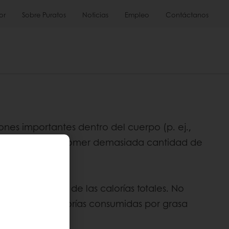
or
Sobre Puratos
Noticias
Empleo
Contáctanos
nes importantes dentro del cuerpo (p. ej.,
 nuestra salud es comer demasiada cantidad de
ás del 30-35 % de las calorías totales. No
stante de las calorías consumidas por grasa