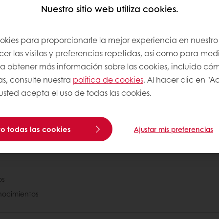
Nuestro sitio web utiliza cookies.
 una variedad de alimentos. Las aceitunas y los c
ookies para proporcionarle la mejor experiencia en nuestro 
r las visitas y preferencias repetidas, así como para medi
los pescados grasos como el salmón, el arenque y 
Para obtener más información sobre las cookies, incluido có
s y semillas (por ejemplo, nueces, semillas de giraso
as, consulte nuestra
política de cookies
. Al hacer clic en "
 usted acepta el uso de todas las cookies.
 saludable. Al considerar los diferentes tipos de gr
o todas las cookies
Ajustar mis preferencias
Puratos
os
nocimientos