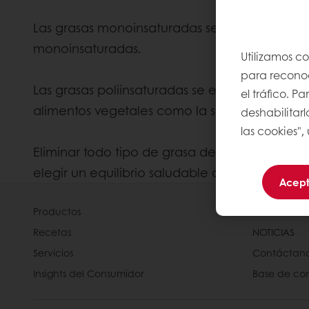
Las grasas monoinsaturadas se encuentran en
monoinsaturadas.
Utilizamos c
para reconoce
Las grasas poliinsaturadas se encuentran en 
el tráfico. 
alimentos vegetales como la soja o frutos seco
deshabilitarl
las cookies",
Eliminar todo tipo de grasa de su dieta no es
elegir un equilibrio saludable de grasas.
Acept
Productos
Acerca de 
Recetas
NOTICIAS
Servicios
Contáctan
Insights del Consumidor
Base de co