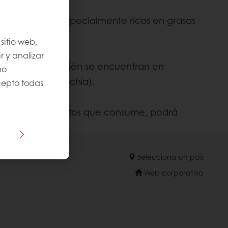
acahuetes son especialmente ricos en grasas
sitio web,
r y analizar
la caballa. También se encuentran en
mo
l y semillas de chía).
Acepto todas
asas en los alimentos que consume, podrá
Selecciona un país
Web corporativa