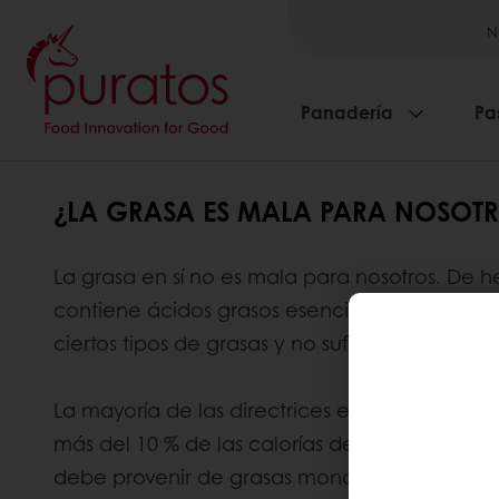
N
Panadería
Pa
¿LA GRASA ES MALA PARA NOSOT
La grasa en sí no es mala para nosotros. De 
contiene ácidos grasos esenciales y contiene
ciertos tipos de grasas y no suficiente cantida
La mayoría de las directrices europeas sugier
más del 10 % de las calorías deben provenir de
debe provenir de grasas mono y poliinsatura