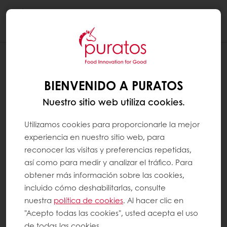
Togg
navi
¿CUÁNTAS CALORÍAS CONTIENE EL
PAN?
BIENVENIDO A PURATOS
Nuestro sitio web utiliza cookies.
El contenido calórico del pan depende de
muchos factores, como el tipo y los niveles
Utilizamos cookies para proporcionarle la mejor
de granos y semillas que contiene, lo
experiencia en nuestro sitio web, para
reconocer las visitas y preferencias repetidas,
refinada que es la harina, la cantidad de
así como para medir y analizar el tráfico. Para
agua y cualquier ingrediente añadido, como
obtener más información sobre las cookies,
frutos secos o frutos secos. En general, el
incluido cómo deshabilitarlas, consulte
contenido calórico del pan oscila entre
nuestra
política de cookies
. Al hacer clic en
aproximadamente 240 y 260 kcal por cada
"Acepto todas las cookies", usted acepta el uso
de todas las cookies.