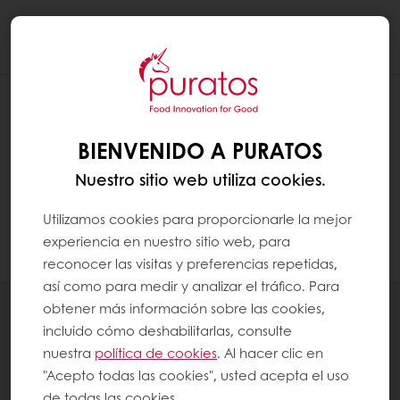
Togg
navi
¿CÓMO Y DÓNDE DEBE ALMACENARSE
EL CHOCOLATE?
BIENVENIDO A PURATOS
Nuestro sitio web utiliza cookies.
El chocolate debe almacenarse en un lugar
limpio, seco (humedad relativa máxima del
Utilizamos cookies para proporcionarle la mejor
60 %) y fresco (16-20 °C), alejado de la luz
experiencia en nuestro sitio web, para
reconocer las visitas y preferencias repetidas,
solar directa y de olores extraños.
así como para medir y analizar el tráfico. Para
obtener más información sobre las cookies,
Productos
incluido cómo deshabilitarlas, consulte
Recetas
nuestra
política de cookies
. Al hacer clic en
Servicios
"Acepto todas las cookies", usted acepta el uso
Insights del Consumidor
de todas las cookies.