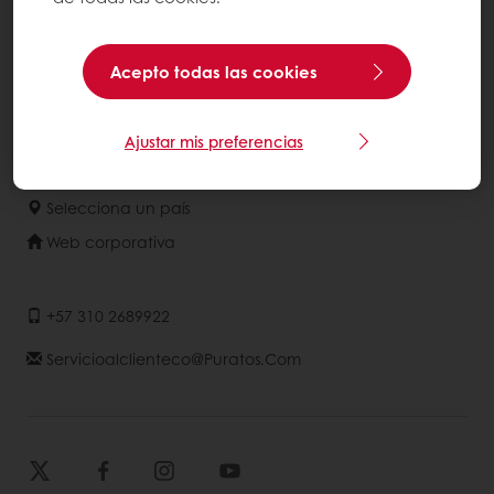
Acerca de Puratos
Acepto todas las cookies
NOTICIAS
Contáctanos
Ajustar mis preferencias
Base de conocimientos
Selecciona un país
Web corporativa
+57 310 2689922
Servicioalclienteco@puratos.com