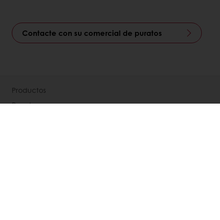
Contacte con su comercial de puratos
Productos
Recetas
Servicios
Insights del Consumidor
Acerca de Puratos
NOTICIAS
Contáctanos
Base de conocimientos