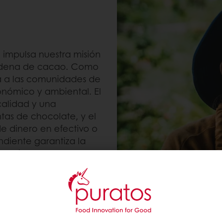
impulsa nuestra misión
 cadena de cacao. Como
ya a las comunidades de
conómico y ambiental. El
calidad y una
tas de chocolate, y el
de dinero en efectivo o
ndiente garantiza la
 8 millones de euros en