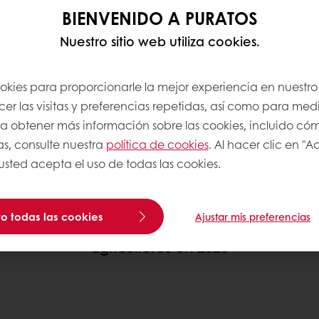
BIENVENIDO A PURATOS
RACE EN HECHOS Y 
Nuestro sitio web utiliza cookies.
ookies para proporcionarle la mejor experiencia en nuestro 
r las visitas y preferencias repetidas, así como para medi
Para obtener más información sobre las cookies, incluido có
as, consulte nuestra
política de cookies
. Al hacer clic en "
 usted acepta el uso de todas las cookies.
Bono de chocolate de 3,4 millones
o todas las cookies
Ajustar mis preferencias
de euros recolectado para nuestros
agricultores en 2025