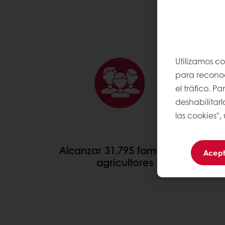
PROGRAMA CACAO-T
Utilizamos c
para reconoce
el tráfico. 
deshabilitarl
las cookies",
Alcanzar 31.795 familias de
Acept
agricultores