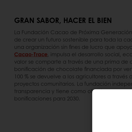
GRAN SABOR, HACER EL BIEN
La Fundación Cacao de Próxima Generación 
de crear un futuro sostenible para toda la
una organización sin fines de lucro que apo
Cacao-Trace
, impulsa el desarrollo social, e
valor se comparte a través de una prima de 
bonificación de chocolate financiada por ven
100 % se devuelve a los agricultores a través 
proyectos comunitarios. La fundación indepe
transparencia y tiene como objetivo alcanzar
bonificaciones para 2030.