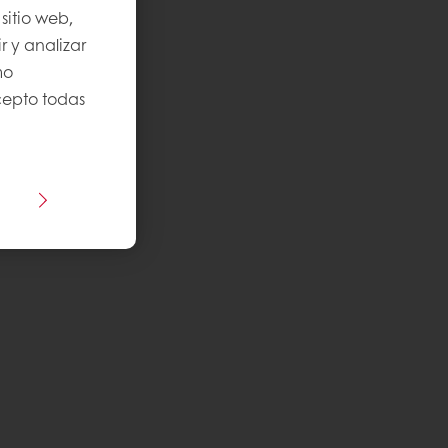
sitio web,
r y analizar
mo
Acepto todas