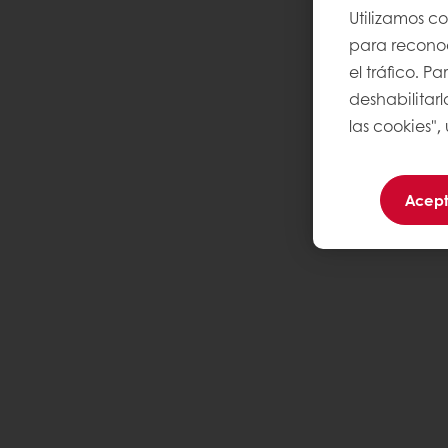
Utilizamos c
para reconoce
el tráfico. 
deshabilitarl
las cookies",
Acept